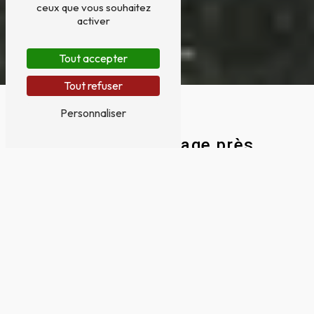
ceux que vous souhaitez
activer
Tout accepter
Tout refuser
Personnaliser
Portes de garage près
de Portet-sur-Garonne
PORTES DE GARAGE À PORTET-SUR-
GARONNE : UN ÉLÉMENT ESSENTIEL
POUR VOTRE HABITATION
Vous recherchez des portes de garage de
qualité à Portet-sur-Garonne pour
sécuriser votre habitation tout en
apportant une touche esthétique ?