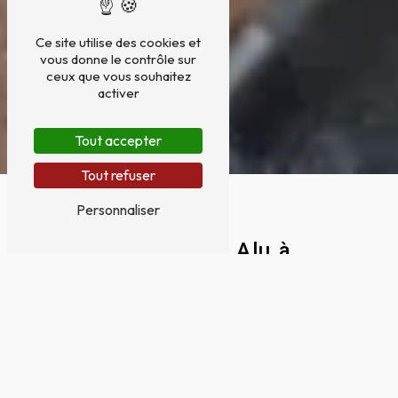
Ce site utilise des cookies et
vous donne le contrôle sur
ceux que vous souhaitez
activer
Tout accepter
Tout refuser
Personnaliser
Menuiserie Alu à
Villeneuve-Tolosane
MENUISERIE ALU À VILLENEUVE-
TOLOSANE AVEC TOULOUSE MENUISERIE
Toulouse Menuiserie est une entreprise
spécialisée dans la menuiserie aluminium