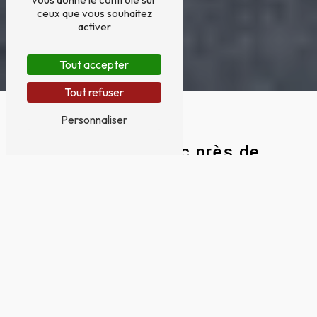
ceux que vous souhaitez
activer
Tout accepter
Tout refuser
Personnaliser
Menuiserie pvc près de
Colomiers
MENUISERIE PVC À COLOMIERS :
TOULOUSE MENUISERIE, VOTRE EXPERT
LOCAL
La menuiserie PVC est un choix populaire
pour les habitants de Colomiers à la
recherche de solutions durables et
esthétiques pour leurs projets de