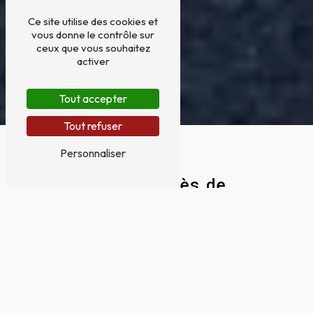
Ce site utilise des cookies et
vous donne le contrôle sur
ceux que vous souhaitez
activer
Tout accepter
Tout refuser
Personnaliser
Portails près de
Frouzins
PORTAILS À FROUZINS : TROUVEZ LE
PARTENAIRE IDÉAL AVEC TOULOUSE
MENUISERIE
Vous êtes à la recherche d'un
professionnel pour la conception et