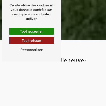
Ce site utilise des cookies et
vous donne le contrôle sur
ceux que vous souhaitez
activer
Tout accepter
Tout refuser
Personnaliser
Vérandas à Villeneuve-
Tolosane
VÉRANDAS À VILLENEUVE-TOLOSANE
AVEC TOULOUSE MENUISERIE
Vous recherchez des vérandas de qualité
à Villeneuve-Tolosane pour agrandir
votre espace de vie et profiter de la